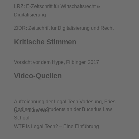
LRZ: E-Zeitschrift für Wirtschaftsrecht &
Digitalisierung
ZfDR: Zeitschrift für Digitalisierung und Recht
Kritische Stimmen
Vorsicht vor dem Hype, Filbinger, 2017
Video-Quellen
Aufzeichnung der Legal Tech Vorlesung, Fries
Coding 4 Law Students an der Bucerius Law
(LMU München)
School
WTF is Legal Tech? – Eine Einführung